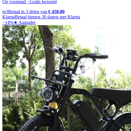
Op voorraad · Gratis bezorgd
in3
Betaal in 3 delen van
€ 458,00
Klarna
Betaal binnen 30 dagen met Klarna
−
14
%
★ Aanrader