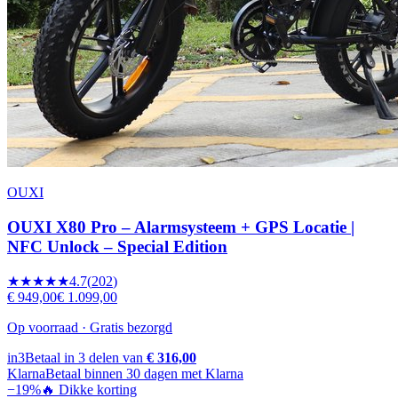
OUXI
OUXI X80 Pro – Alarmsysteem + GPS Locatie |
NFC Unlock – Special Edition
★★★★★
4.7
(
202
)
€ 949,00
€ 1.099,00
Op voorraad · Gratis bezorgd
in3
Betaal in 3 delen van
€ 316,00
Klarna
Betaal binnen 30 dagen met Klarna
−
19
%
🔥 Dikke korting