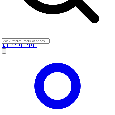
🇳🇱
nl
🇬🇧
en
🇩🇪
de