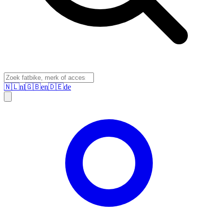
🇳🇱
nl
🇬🇧
en
🇩🇪
de