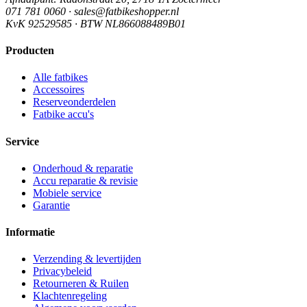
071 781 0060 · sales@fatbikeshopper.nl
KvK 92529585 · BTW NL866088489B01
Producten
Alle fatbikes
Accessoires
Reserveonderdelen
Fatbike accu's
Service
Onderhoud & reparatie
Accu reparatie & revisie
Mobiele service
Garantie
Informatie
Verzending & levertijden
Privacybeleid
Retourneren & Ruilen
Klachtenregeling