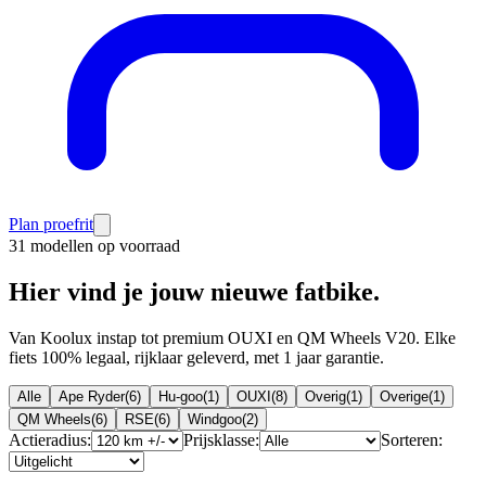
Plan proefrit
31 modellen op voorraad
Hier vind je jouw nieuwe fatbike.
Van Koolux instap tot premium OUXI en QM Wheels V20. Elke
fiets 100% legaal, rijklaar geleverd, met 1 jaar garantie.
Alle
Ape Ryder
(
6
)
Hu-goo
(
1
)
OUXI
(
8
)
Overig
(
1
)
Overige
(
1
)
QM Wheels
(
6
)
RSE
(
6
)
Windgoo
(
2
)
Actieradius:
Prijsklasse:
Sorteren: