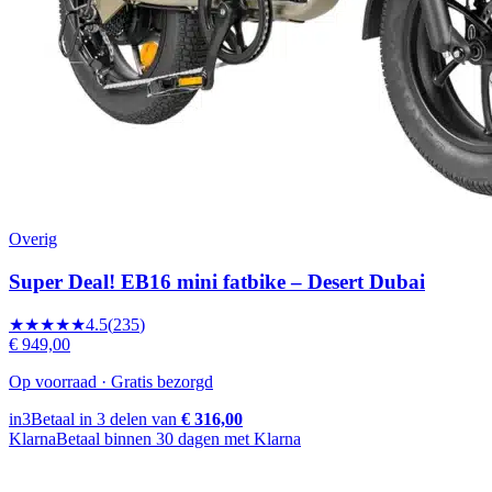
Overig
Super Deal! EB16 mini fatbike – Desert Dubai
★★★★★
4.5
(
235
)
€ 949,00
Op voorraad · Gratis bezorgd
in3
Betaal in 3 delen van
€ 316,00
Klarna
Betaal binnen 30 dagen met Klarna