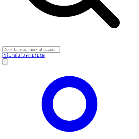
🇳🇱
nl
🇬🇧
en
🇩🇪
de