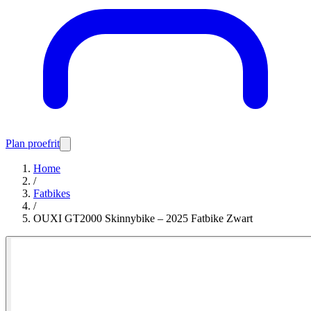
Plan proefrit
Home
/
Fatbikes
/
OUXI GT2000 Skinnybike – 2025 Fatbike Zwart