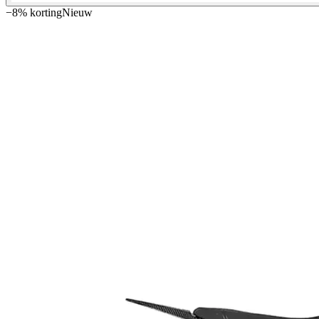
−
8
% korting
Nieuw