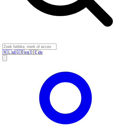
🇳🇱
nl
🇬🇧
en
🇩🇪
de