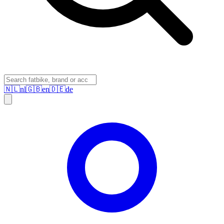
🇳🇱
nl
🇬🇧
en
🇩🇪
de