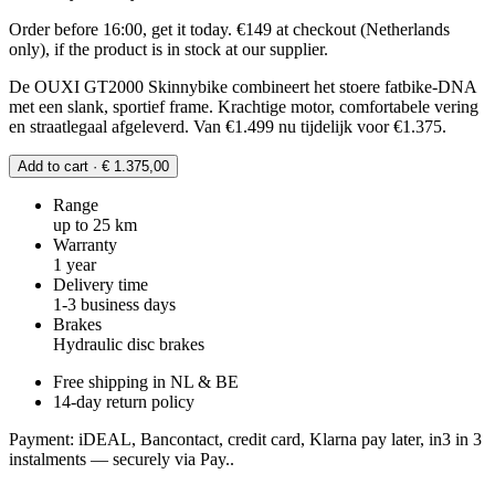
Order before 16:00, get it today. €149 at checkout (Netherlands
only), if the product is in stock at our supplier.
De OUXI GT2000 Skinnybike combineert het stoere fatbike-DNA
met een slank, sportief frame. Krachtige motor, comfortabele vering
en straatlegaal afgeleverd. Van €1.499 nu tijdelijk voor €1.375.
Add to cart · € 1.375,00
Range
up to 25 km
Warranty
1 year
Delivery time
1-3 business days
Brakes
Hydraulic disc brakes
Free shipping in NL & BE
14-day return policy
Payment: iDEAL, Bancontact, credit card, Klarna pay later, in3 in 3
instalments — securely via Pay..