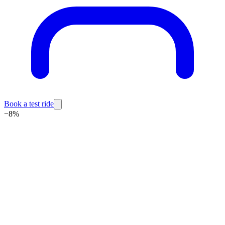
Book a test ride
−
8
%