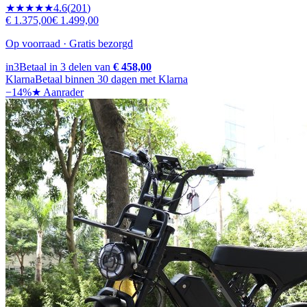
★★★★★
4.6
(
201
)
€ 1.375,00
€ 1.499,00
Op voorraad · Gratis bezorgd
in3
Betaal in 3 delen van
€ 458,00
Klarna
Betaal binnen 30 dagen met Klarna
−
14
%
★ Aanrader