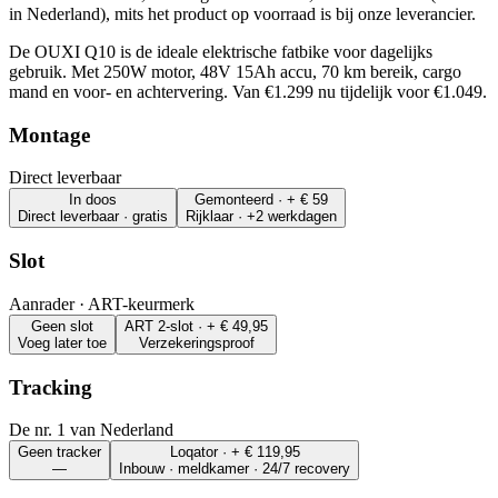
in Nederland), mits het product op voorraad is bij onze leverancier.
De OUXI Q10 is de ideale elektrische fatbike voor dagelijks
gebruik. Met 250W motor, 48V 15Ah accu, 70 km bereik, cargo
mand en voor- en achtervering. Van €1.299 nu tijdelijk voor €1.049.
Montage
Direct leverbaar
In doos
Gemonteerd · + € 59
Direct leverbaar · gratis
Rijklaar · +2 werkdagen
Slot
Aanrader · ART-keurmerk
Geen slot
ART 2-slot · + € 49,95
Voeg later toe
Verzekeringsproof
Tracking
De nr. 1 van Nederland
Geen tracker
Loqator · + € 119,95
—
Inbouw · meldkamer · 24/7 recovery