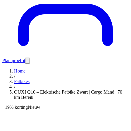
Plan proefrit
Home
/
Fatbikes
/
OUXI Q10 – Elektrische Fatbike Zwart | Cargo Mand | 70
km Bereik
−
19
% korting
Nieuw