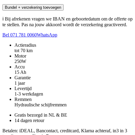
Bundel + verzekering toevoegen
ℹ️
Bij afrekenen vragen we IBAN en geboortedatum om de offerte op
te stellen. Pas na jouw akkoord wordt de verzekering geactiveerd.
Bel 071 781 0060
WhatsApp
Actieradius
tot 70 km
Motor
250W
Accu
15 Ah
Garantie
1 jaar
Levertijd
1-3 werkdagen
Remmen
Hydraulische schijfremmen
Gratis bezorgd in NL & BE
14 dagen retour
Betalen
: iDEAL, Bancontact, creditcard, Klarna achteraf, in3 in 3