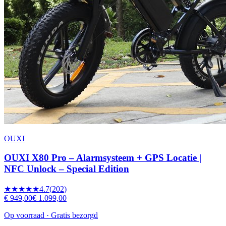
OUXI
OUXI X80 Pro – Alarmsysteem + GPS Locatie |
NFC Unlock – Special Edition
★★★★★
4.7
(
202
)
€ 949,00
€ 1.099,00
Op voorraad · Gratis bezorgd