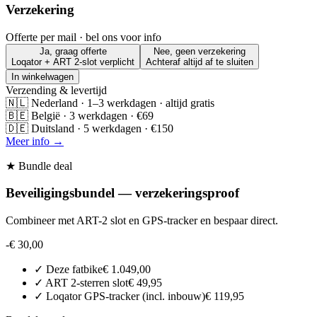
Verzekering
Offerte per mail · bel ons voor info
Ja, graag offerte
Nee, geen verzekering
Loqator + ART 2-slot verplicht
Achteraf altijd af te sluiten
In winkelwagen
Verzending & levertijd
🇳🇱 Nederland · 1–3 werkdagen · altijd gratis
🇧🇪 België · 3 werkdagen · €69
🇩🇪 Duitsland · 5 werkdagen · €150
Meer info →
★ Bundle deal
Beveiligingsbundel — verzekeringsproof
Combineer met ART-2 slot en GPS-tracker en bespaar direct.
-
€ 30,00
✓
Deze fatbike
€ 1.049,00
✓
ART 2-sterren slot
€ 49,95
✓
Loqator GPS-tracker (incl. inbouw)
€ 119,95