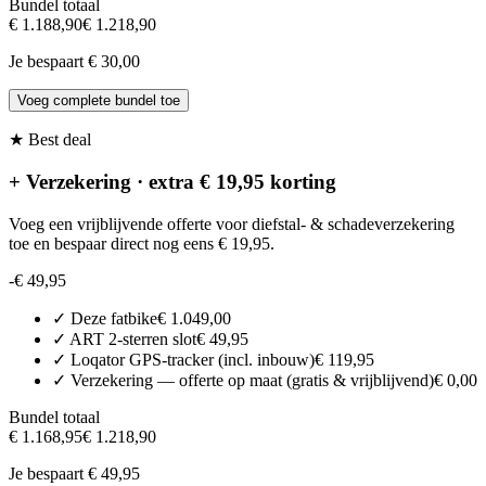
Bundel totaal
€ 1.188,90
€ 1.218,90
Je bespaart
€ 30,00
Voeg complete bundel toe
★ Best deal
+ Verzekering · extra € 19,95 korting
Voeg een vrijblijvende offerte voor diefstal- & schadeverzekering
toe en bespaar direct nog eens € 19,95.
-
€ 49,95
✓
Deze fatbike
€ 1.049,00
✓
ART 2-sterren slot
€ 49,95
✓
Loqator GPS-tracker (incl. inbouw)
€ 119,95
✓
Verzekering — offerte op maat (gratis & vrijblijvend)
€ 0,00
Bundel totaal
€ 1.168,95
€ 1.218,90
Je bespaart
€ 49,95