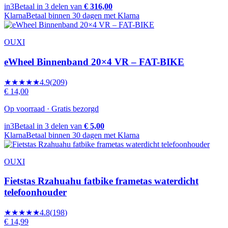
in3
Betaal in 3 delen van
€ 316,00
Klarna
Betaal binnen 30 dagen met Klarna
OUXI
eWheel Binnenband 20×4 VR – FAT-BIKE
★★★★★
4.9
(
209
)
€ 14,00
Op voorraad · Gratis bezorgd
in3
Betaal in 3 delen van
€ 5,00
Klarna
Betaal binnen 30 dagen met Klarna
OUXI
Fietstas Rzahuahu fatbike frametas waterdicht
telefoonhouder
★★★★★
4.8
(
198
)
€ 14,99