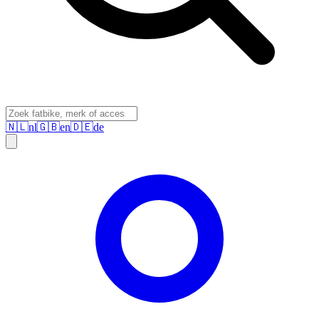
🇳🇱
nl
🇬🇧
en
🇩🇪
de