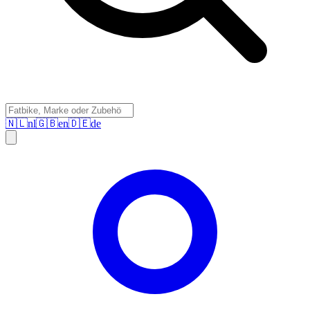
🇳🇱
nl
🇬🇧
en
🇩🇪
de