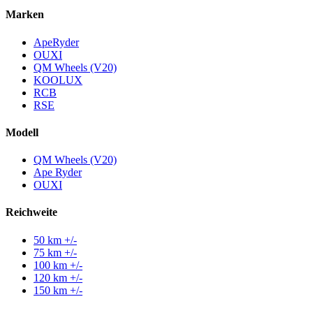
Marken
ApeRyder
OUXI
QM Wheels (V20)
KOOLUX
RCB
RSE
Modell
QM Wheels (V20)
Ape Ryder
OUXI
Reichweite
50 km +/-
75 km +/-
100 km +/-
120 km +/-
150 km +/-