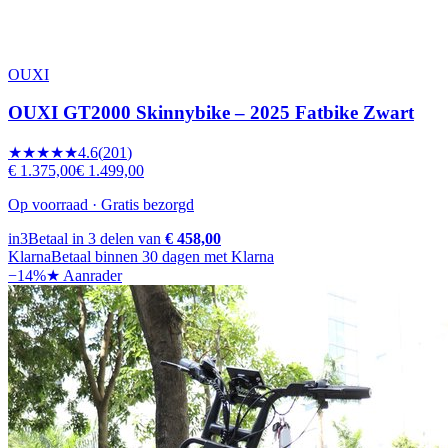
OUXI
OUXI GT2000 Skinnybike – 2025 Fatbike Zwart
★★★★★
4.6
(
201
)
€ 1.375,00
€ 1.499,00
Op voorraad · Gratis bezorgd
in3
Betaal in 3 delen van
€ 458,00
Klarna
Betaal binnen 30 dagen met Klarna
−
14
%
★ Aanrader