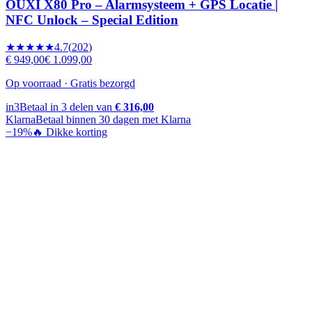
OUXI X80 Pro – Alarmsysteem + GPS Locatie |
NFC Unlock – Special Edition
★★★★★
4.7
(
202
)
€ 949,00
€ 1.099,00
Op voorraad · Gratis bezorgd
in3
Betaal in 3 delen van
€ 316,00
Klarna
Betaal binnen 30 dagen met Klarna
−
19
%
🔥 Dikke korting