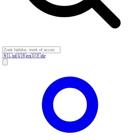
🇳🇱
nl
🇬🇧
en
🇩🇪
de