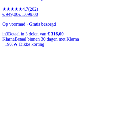
★★★★★
4.7
(
202
)
€ 949,00
€ 1.099,00
Op voorraad · Gratis bezorgd
in3
Betaal in 3 delen van
€ 316,00
Klarna
Betaal binnen 30 dagen met Klarna
−
19
%
🔥 Dikke korting