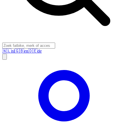
🇳🇱
nl
🇬🇧
en
🇩🇪
de