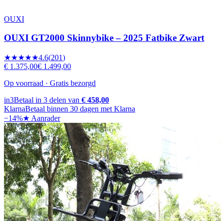
OUXI
OUXI GT2000 Skinnybike – 2025 Fatbike Zwart
★★★★★
4.6
(
201
)
€ 1.375,00
€ 1.499,00
Op voorraad · Gratis bezorgd
in3
Betaal in 3 delen van
€ 458,00
Klarna
Betaal binnen 30 dagen met Klarna
−
14
%
★ Aanrader