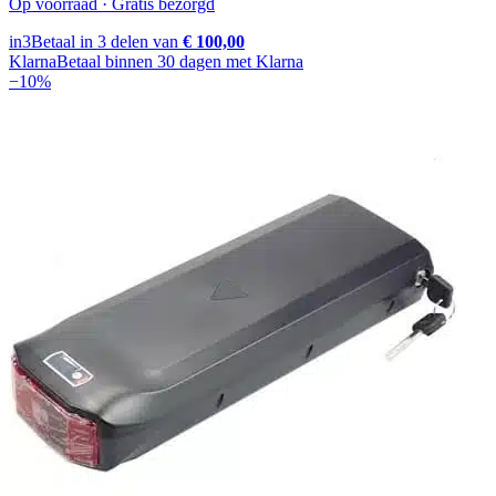
Op voorraad · Gratis bezorgd
in3
Betaal in 3 delen van
€ 100,00
Klarna
Betaal binnen 30 dagen met Klarna
−
10
%