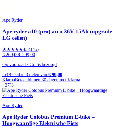
Ape Ryder
Ape ryder a10 (pro) accu 36V 15Ah (upgrade
LG cellen)
★★★★★
4.5
(
145
)
€ 269,00
€ 299,00
Op voorraad · Gratis bezorgd
in3
Betaal in 3 delen van
€ 90,00
Klarna
Betaal binnen 30 dagen met Klarna
−
27
%
Ape Ryder
Ape Ryder Colobus Premium E-bike –
Hoogwaardige Elektrische Fiets