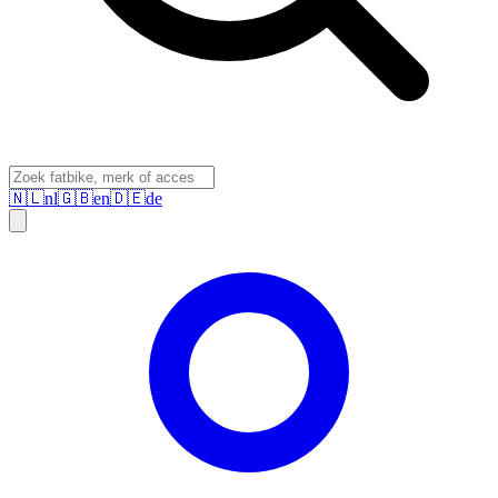
🇳🇱
nl
🇬🇧
en
🇩🇪
de