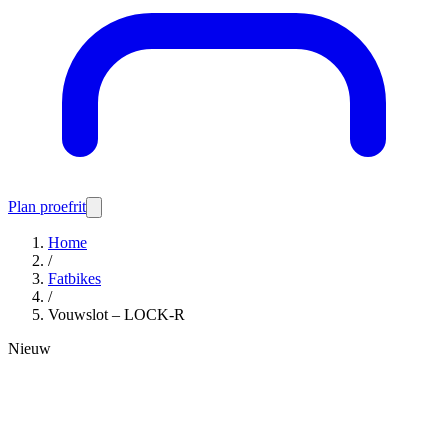
Plan proefrit
Home
/
Fatbikes
/
Vouwslot – LOCK-R
Nieuw