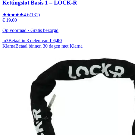
Kettingslot Basis 1 – LOCK-R
★★★★★
4.6
(
131
)
€ 19,00
Op voorraad · Gratis bezorgd
in3
Betaal in 3 delen van
€ 6,00
Klarna
Betaal binnen 30 dagen met Klarna