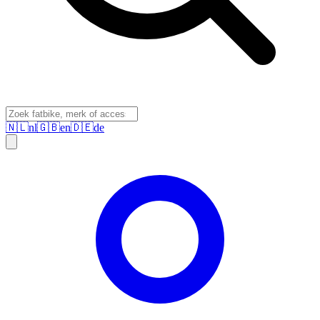
🇳🇱
nl
🇬🇧
en
🇩🇪
de