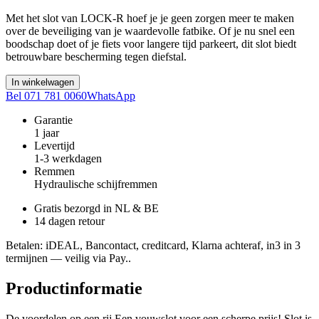
Met het slot van LOCK-R hoef je je geen zorgen meer te maken
over de beveiliging van je waardevolle fatbike. Of je nu snel een
boodschap doet of je fiets voor langere tijd parkeert, dit slot biedt
betrouwbare bescherming tegen diefstal.
In winkelwagen
Bel 071 781 0060
WhatsApp
Garantie
1 jaar
Levertijd
1-3 werkdagen
Remmen
Hydraulische schijfremmen
Gratis bezorgd in NL & BE
14 dagen retour
Betalen
: iDEAL, Bancontact, creditcard, Klarna achteraf, in3 in 3
termijnen — veilig via Pay..
Productinformatie
De voordelen op een rij Een vouwslot voor een scherpe prijs! Slot is