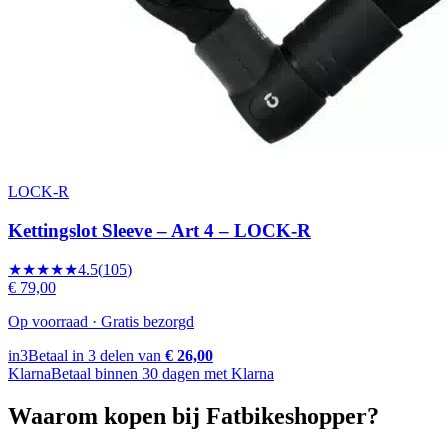
LOCK-R
Kettingslot Sleeve – Art 4 – LOCK-R
★★★★★
4.5
(
105
)
€ 79,00
Op voorraad · Gratis bezorgd
in3
Betaal in 3 delen van
€ 26,00
Klarna
Betaal binnen 30 dagen met Klarna
Waarom kopen bij Fatbikeshopper?