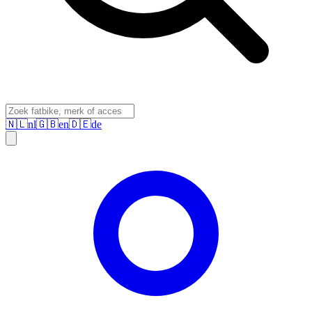
🇳🇱
nl
🇬🇧
en
🇩🇪
de