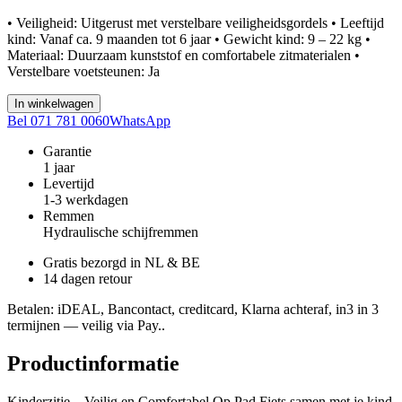
• Veiligheid: Uitgerust met verstelbare veiligheidsgordels • Leeftijd
kind: Vanaf ca. 9 maanden tot 6 jaar • Gewicht kind: 9 – 22 kg •
Materiaal: Duurzaam kunststof en comfortabele zitmaterialen •
Verstelbare voetsteunen: Ja
In winkelwagen
Bel 071 781 0060
WhatsApp
Garantie
1 jaar
Levertijd
1-3 werkdagen
Remmen
Hydraulische schijfremmen
Gratis bezorgd in NL & BE
14 dagen retour
Betalen
: iDEAL, Bancontact, creditcard, Klarna achteraf, in3 in 3
termijnen — veilig via Pay..
Productinformatie
Kinderzitje – Veilig en Comfortabel Op Pad Fiets samen met je kind