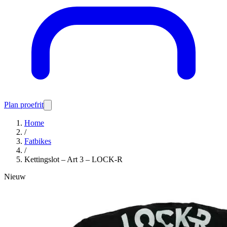
Plan proefrit
Home
/
Fatbikes
/
Kettingslot – Art 3 – LOCK-R
Nieuw