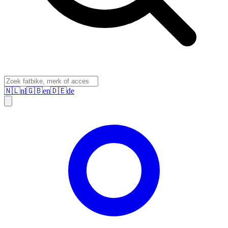
🇳🇱
nl
🇬🇧
en
🇩🇪
de