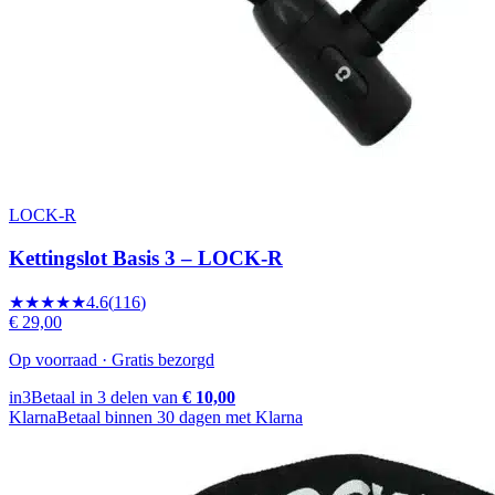
LOCK-R
Kettingslot Basis 3 – LOCK-R
★★★★★
4.6
(
116
)
€ 29,00
Op voorraad · Gratis bezorgd
in3
Betaal in 3 delen van
€ 10,00
Klarna
Betaal binnen 30 dagen met Klarna