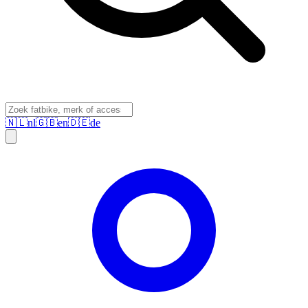
🇳🇱
nl
🇬🇧
en
🇩🇪
de