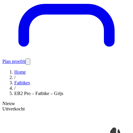
Plan proefrit
Home
/
Fatbikes
/
EB2 Pro – Fatbike – Grijs
Nieuw
Uitverkocht