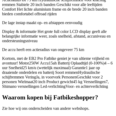
remmen Stabiele 20 inch banden Geschikt voor alle leeftijden
Comfort Het lichte aluminium frame en de brede 20 inch banden
bieden comfortabel offroad rijden
De lage instap maakt op- en afstappen eenvoudig
Display & informatie Het grote full color LCD display geeft alle
belangrijke informatie weer, zoals snelheid, afstand, accuniveau en
ondersteuningsniveau
De accu heeft een actieradius van ongeveer 75 km
Kortom, met de EB2 Pro Fatbike geniet je van ultieme vrijheid en
avontuur! Motor250W Accu15ah Batterij Oplaadtijd (0-100%)4 – 6
uur Snelheid25 km/u (wettelijk maximaal) Garantie1 jaar op
draaiende onderdelen en batterij Soort remmenHydraulische
schijfremmen VeringJa, in voorvork PersonenGeschikt voor 2
personen Wielmaat20 inch Product gewicht45 kg Versnellingen7,
Shimano versnellingen Led-verlichtingVoor- en achterverlichting
Waarom kopen bij Fatbikeshopper?
Zie hoe wij ons onderscheiden van andere webshops.