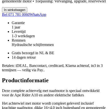
gemonteerde motor • Toepassing: Vervanging, upgrade, reservewiel
In winkelwagen
Bel 071 781 0060
WhatsApp
Garantie
1 jaar
Levertijd
1-3 werkdagen
Remmen
Hydraulische schijfremmen
Gratis bezorgd in NL & BE
14 dagen retour
Betalen
: iDEAL, Bancontact, creditcard, Klarna achteraf, in3 in 3
termijnen — veilig via Pay..
Productinformatie
Deze complete achtervelg met naafmotor is speciaal ontwikkeld
voor de Ape Rider A10 en andere elektrische fatbikes
Het achterwiel met motor wordt compleet geleverd inclusief
krachtige naafmotor, dikke 16×4.0 inch buitenband en gemonteerde