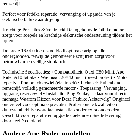
remschijf
Perfect voor fatbike reparatie, vervanging of upgrade van je
elektrische fatbike aandrijving
Krachtige Prestaties & Veiligheid De ingebouwde fatbike motor
zorgt voor soepele en krachtige elektrische ondersteuning tijdens het
rijden
De brede 16×4.0 inch band biedt optimale grip op alle
ondergronden, terwijl de gemonteerde schijfrem zorgt voor
betrouwbare en veilige stopkracht
Technische Specificaties: • Compatibiliteit: Ouxi C80 Mini, Ape
Rider A10 fatbike • Wielmaat: 20×4.0 inch (breed profiel) • Motor
type: Naafmotor achterwiel (elektrisch) • Inclusief: Buitenband,
remschijf, volledig gemonteerde motor • Toepassing: Vervanging,
upgrade, reservewiel • Installatie: Plug & play – klaar voor directe
montage Waarom Kiezen voor Deze Fatbike Achtervelg? Origineel
onderdeel voor optimale prestaties Professionele kwaliteit en
duurzaamheid Eenvoudige installatie zonder extra onderdelen
Geschikt voor reparatie en upgrade doeleinden Snelle levering
door heel Nederland
Andere
Ape Ryder
modellen