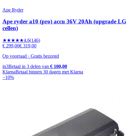
Ape Ryder
Ape ryder a10 (pro) accu 36V 20Ah (upgrade LG
cellen)
★★★★★
4.6
(
146
)
€ 299,00
€ 319,00
Op voorraad · Gratis bezorgd
in3
Betaal in 3 delen van
€ 100,00
Klarna
Betaal binnen 30 dagen met Klarna
−
10
%