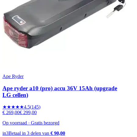
Ape Ryder
Ape ryder a10 (pro) accu 36V 15Ah (upgrade
LG cellen)
★★★★★
4.5
(
145
)
€ 269,00
€ 299,00
Op voorraad · Gratis bezorgd
in3
Betaal in 3 delen van
€ 90,00