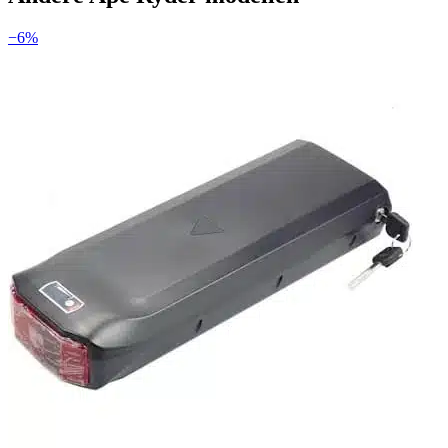
−
6
%