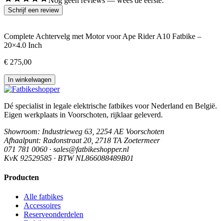
Nog geen reviews — wees de eerste.
Schrijf een review
Complete Achtervelg met Motor voor Ape Rider A10 Fatbike –
20×4.0 Inch
€ 275,00
In winkelwagen
Dé specialist in legale elektrische fatbikes voor Nederland en België.
Eigen werkplaats in Voorschoten, rijklaar geleverd.
Showroom
: Industrieweg 63, 2254 AE Voorschoten
Afhaalpunt
: Radonstraat 20, 2718 TA Zoetermeer
071 781 0060 · sales@fatbikeshopper.nl
KvK 92529585 · BTW NL866088489B01
Producten
Alle fatbikes
Accessoires
Reserveonderdelen