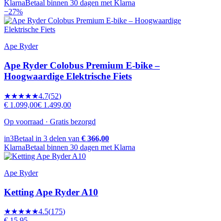
Klarna
Betaal binnen 30 dagen met Klarna
−
27
%
Ape Ryder
Ape Ryder Colobus Premium E-bike –
Hoogwaardige Elektrische Fiets
★★★★★
4.7
(
52
)
€ 1.099,00
€ 1.499,00
Op voorraad · Gratis bezorgd
in3
Betaal in 3 delen van
€ 366,00
Klarna
Betaal binnen 30 dagen met Klarna
Ape Ryder
Ketting Ape Ryder A10
★★★★★
4.5
(
175
)
€ 15,95