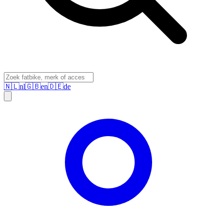
🇳🇱
nl
🇬🇧
en
🇩🇪
de