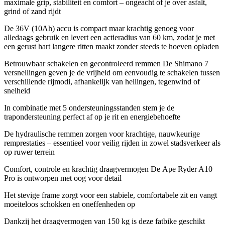
maximale grip, stabiliteit en comfort – ongeacht of je over asfalt,
grind of zand rijdt
De 36V (10Ah) accu is compact maar krachtig genoeg voor
alledaags gebruik en levert een actieradius van 60 km, zodat je met
een gerust hart langere ritten maakt zonder steeds te hoeven opladen
Betrouwbaar schakelen en gecontroleerd remmen De Shimano 7
versnellingen geven je de vrijheid om eenvoudig te schakelen tussen
verschillende rijmodi, afhankelijk van hellingen, tegenwind of
snelheid
In combinatie met 5 ondersteuningsstanden stem je de
trapondersteuning perfect af op je rit en energiebehoefte
De hydraulische remmen zorgen voor krachtige, nauwkeurige
remprestaties – essentieel voor veilig rijden in zowel stadsverkeer als
op ruwer terrein
Comfort, controle en krachtig draagvermogen De Ape Ryder A10
Pro is ontworpen met oog voor detail
Het stevige frame zorgt voor een stabiele, comfortabele zit en vangt
moeiteloos schokken en oneffenheden op
Dankzij het draagvermogen van 150 kg is deze fatbike geschikt