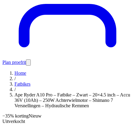
Plan proefrit
Home
/
Fatbikes
/
Ape Ryder A10 Pro – Fatbike – Zwart – 20×4.5 inch – Accu
36V (10Ah) – 250W Achterwielmotor – Shimano 7
Versnellingen – Hydraulische Remmen
−
35
% korting
Nieuw
Uitverkocht