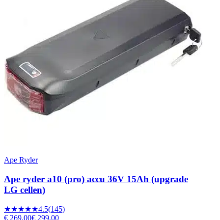
Ape Ryder
Ape ryder a10 (pro) accu 36V 15Ah (upgrade
LG cellen)
★★★★★
4.5
(
145
)
€ 269,00
€ 299,00