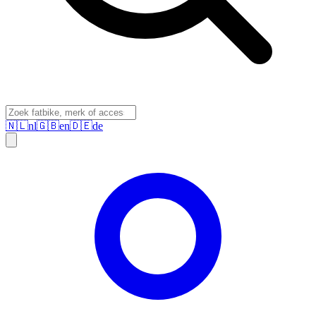
🇳🇱
nl
🇬🇧
en
🇩🇪
de