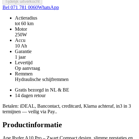
Tijdelijk uitverkocht
Bel 071 781 0060
WhatsApp
Actieradius
tot 60 km
Motor
250W
Accu
10 Ah
Garantie
1 jaar
Levertijd
Op aanvraag
Remmen
Hydraulische schijfremmen
Gratis bezorgd in NL & BE
14 dagen retour
Betalen
: iDEAL, Bancontact, creditcard, Klarna achteraf, in3 in 3
termijnen — veilig via Pay..
Productinformatie
Ape Ryder A10 Pro – Zwart Compact design, slimme prestaties en