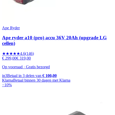
Ape Ryder
Ape ryder a10 (pro) accu 36V 20Ah (upgrade LG
cellen)
★★★★★
4.6
(
146
)
€ 299,00
€ 319,00
Op voorraad · Gratis bezorgd
in3
Betaal in 3 delen van
€ 100,00
Klarna
Betaal binnen 30 dagen met Klarna
−
10
%