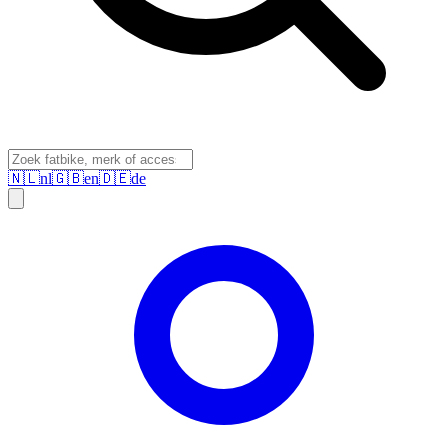
🇳🇱
nl
🇬🇧
en
🇩🇪
de