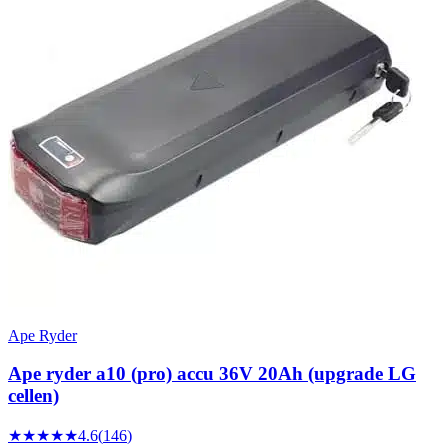
Ape Ryder
Ape ryder a10 (pro) accu 36V 20Ah (upgrade LG
cellen)
★★★★★
4.6
(
146
)