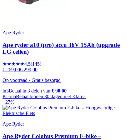
Ape Ryder
Ape ryder a10 (pro) accu 36V 15Ah (upgrade
LG cellen)
★★★★★
4.5
(
145
)
€ 269,00
€ 299,00
Op voorraad · Gratis bezorgd
in3
Betaal in 3 delen van
€ 90,00
Klarna
Betaal binnen 30 dagen met Klarna
−
27
%
Ape Ryder
Ape Ryder Colobus Premium E-bike –