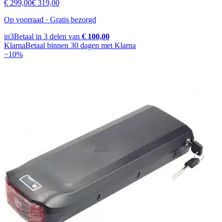
€ 299,00
€ 319,00
Op voorraad · Gratis bezorgd
in3
Betaal in 3 delen van
€ 100,00
Klarna
Betaal binnen 30 dagen met Klarna
−
10
%