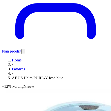
Plan proefrit
Home
/
Fatbikes
/
ABUS Helm PURL-Y Iced blue
−
12
% korting
Nieuw