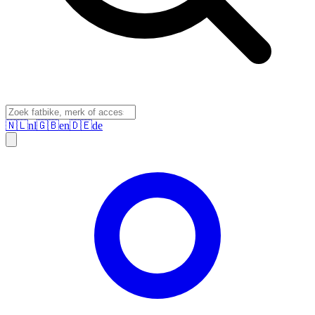
🇳🇱
nl
🇬🇧
en
🇩🇪
de