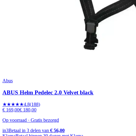
Abus
ABUS Helm Pedelec 2.0 Velvet black
★★★★★
4.8
(
188
)
€ 169,00
€ 180,00
Op voorraad · Gratis bezorgd
in3
Betaal in 3 delen van
€ 56,00
Klarna
Betaal binnen 30 dagen met Klarna