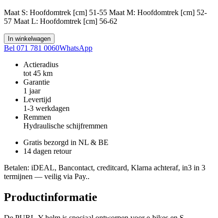
Maat S: Hoofdomtrek [cm] 51-55 Maat M: Hoofdomtrek [cm] 52-
57 Maat L: Hoofdomtrek [cm] 56-62
In winkelwagen
Bel 071 781 0060
WhatsApp
Actieradius
tot 45 km
Garantie
1 jaar
Levertijd
1-3 werkdagen
Remmen
Hydraulische schijfremmen
Gratis bezorgd in NL & BE
14 dagen retour
Betalen
: iDEAL, Bancontact, creditcard, Klarna achteraf, in3 in 3
termijnen — veilig via Pay..
Productinformatie
De PURL-Y helm is speciaal ontworpen voor e-bikes en S-