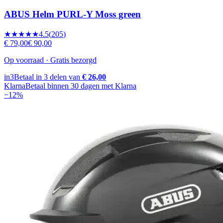
ABUS Helm PURL-Y Moss green
★★★★★
4.5
(
205
)
€ 79,00
€ 90,00
Op voorraad · Gratis bezorgd
in3
Betaal in 3 delen van
€ 26,00
Klarna
Betaal binnen 30 dagen met Klarna
−
12
%