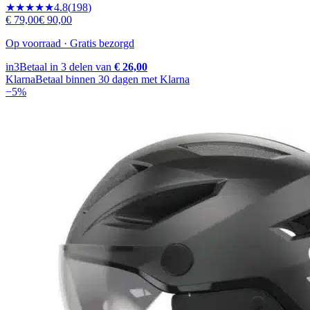
★★★★★
4.8
(
198
)
€ 79,00
€ 90,00
Op voorraad · Gratis bezorgd
in3
Betaal in 3 delen van
€ 26,00
Klarna
Betaal binnen 30 dagen met Klarna
−
5
%