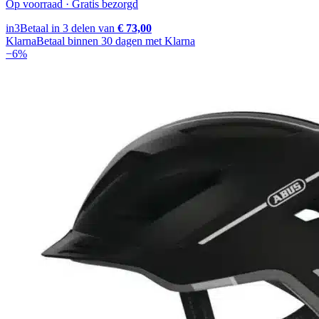
Op voorraad · Gratis bezorgd
in3
Betaal in 3 delen van
€ 73,00
Klarna
Betaal binnen 30 dagen met Klarna
−
6
%