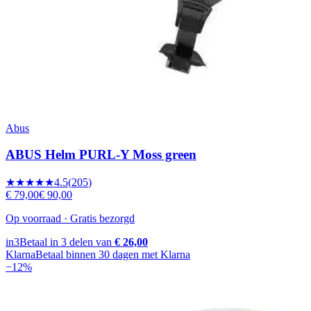
Abus
ABUS Helm PURL-Y Moss green
★★★★★
4.5
(
205
)
€ 79,00
€ 90,00
Op voorraad · Gratis bezorgd
in3
Betaal in 3 delen van
€ 26,00
Klarna
Betaal binnen 30 dagen met Klarna
−
12
%