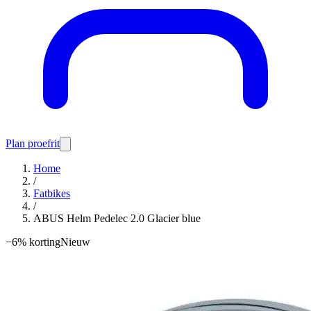
Plan proefrit
Home
/
Fatbikes
/
ABUS Helm Pedelec 2.0 Glacier blue
−
6
% korting
Nieuw