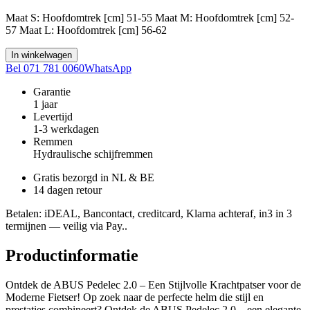
Maat S: Hoofdomtrek [cm] 51-55 Maat M: Hoofdomtrek [cm] 52-
57 Maat L: Hoofdomtrek [cm] 56-62
In winkelwagen
Bel 071 781 0060
WhatsApp
Garantie
1 jaar
Levertijd
1-3 werkdagen
Remmen
Hydraulische schijfremmen
Gratis bezorgd in NL & BE
14 dagen retour
Betalen
: iDEAL, Bancontact, creditcard, Klarna achteraf, in3 in 3
termijnen — veilig via Pay..
Productinformatie
Ontdek de ABUS Pedelec 2.0 – Een Stijlvolle Krachtpatser voor de
Moderne Fietser! Op zoek naar de perfecte helm die stijl en
prestaties combineert? Ontdek de ABUS Pedelec 2.0 – een elegante