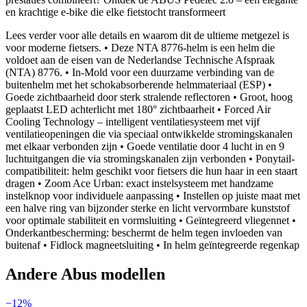
en krachtige e-bike die elke fietstocht transformeert
Lees verder voor alle details en waarom dit de ultieme metgezel is
voor moderne fietsers. • Deze NTA 8776-helm is een helm die
voldoet aan de eisen van de Nederlandse Technische Afspraak
(NTA) 8776. • In-Mold voor een duurzame verbinding van de
buitenhelm met het schokabsorberende helmmateriaal (ESP) •
Goede zichtbaarheid door sterk stralende reflectoren • Groot, hoog
geplaatst LED achterlicht met 180° zichtbaarheit • Forced Air
Cooling Technology – intelligent ventilatiesysteem met vijf
ventilatieopeningen die via speciaal ontwikkelde stromingskanalen
met elkaar verbonden zijn • Goede ventilatie door 4 lucht in en 9
luchtuitgangen die via stromingskanalen zijn verbonden • Ponytail-
compatibiliteit: helm geschikt voor fietsers die hun haar in een staart
dragen • Zoom Ace Urban: exact instelsysteem met handzame
instelknop voor individuele aanpassing • Instellen op juiste maat met
een halve ring van bijzonder sterke en licht vervormbare kunststof
voor optimale stabiliteit en vormsluiting • Geïntegreerd vliegennet •
Onderkantbescherming: beschermt de helm tegen invloeden van
buitenaf • Fidlock magneetsluiting • In helm geïntegreerde regenkap
Andere
Abus
modellen
−
12
%