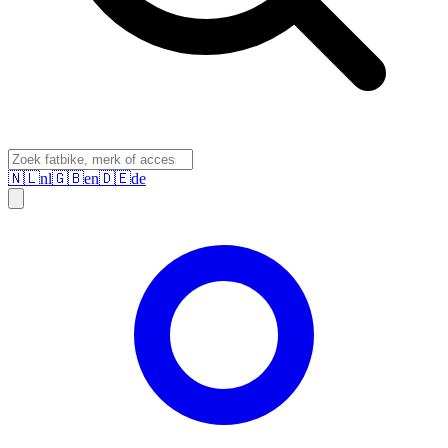
🇳🇱
nl
🇬🇧
en
🇩🇪
de