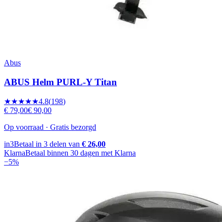
Abus
ABUS Helm PURL-Y Titan
★★★★★
4.8
(
198
)
€ 79,00
€ 90,00
Op voorraad · Gratis bezorgd
in3
Betaal in 3 delen van
€ 26,00
Klarna
Betaal binnen 30 dagen met Klarna
−
5
%