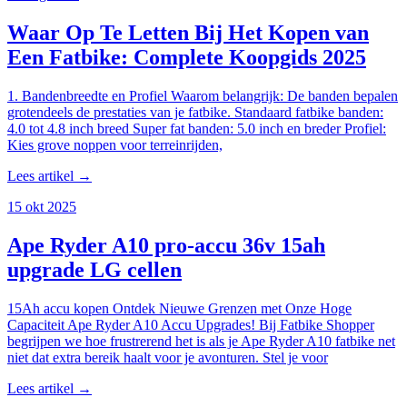
Waar Op Te Letten Bij Het Kopen van
Een Fatbike: Complete Koopgids 2025
1. Bandenbreedte en Profiel Waarom belangrijk: De banden bepalen
grotendeels de prestaties van je fatbike. Standaard fatbike banden:
4.0 tot 4.8 inch breed Super fat banden: 5.0 inch en breder Profiel:
Kies grove noppen voor terreinrijden,
Lees artikel →
15 okt 2025
Ape Ryder A10 pro-accu 36v 15ah
upgrade LG cellen
15Ah accu kopen Ontdek Nieuwe Grenzen met Onze Hoge
Capaciteit Ape Ryder A10 Accu Upgrades! Bij Fatbike Shopper
begrijpen we hoe frustrerend het is als je Ape Ryder A10 fatbike net
niet dat extra bereik haalt voor je avonturen. Stel je voor
Lees artikel →