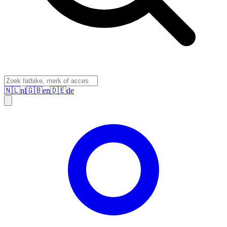
🇳🇱
nl
🇬🇧
en
🇩🇪
de