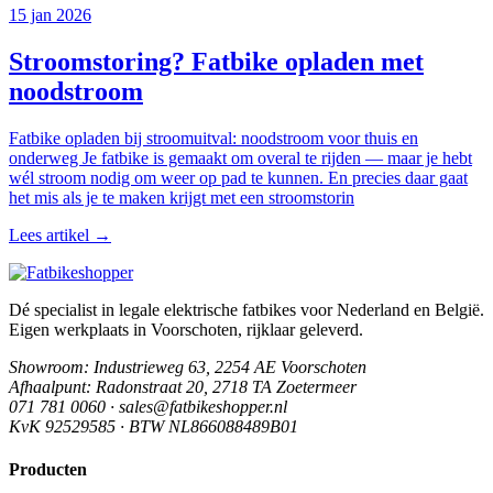
15 jan 2026
Stroomstoring? Fatbike opladen met
noodstroom
Fatbike opladen bij stroomuitval: noodstroom voor thuis en
onderweg Je fatbike is gemaakt om overal te rijden — maar je hebt
wél stroom nodig om weer op pad te kunnen. En precies daar gaat
het mis als je te maken krijgt met een stroomstorin
Lees artikel →
Dé specialist in legale elektrische fatbikes voor Nederland en België.
Eigen werkplaats in Voorschoten, rijklaar geleverd.
Showroom
: Industrieweg 63, 2254 AE Voorschoten
Afhaalpunt
: Radonstraat 20, 2718 TA Zoetermeer
071 781 0060 · sales@fatbikeshopper.nl
KvK 92529585 · BTW NL866088489B01
Producten