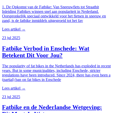
1. De Opkomst van de Fatbike: Van Sneeuwfiets tot Straathit
Inleiding Fatbikes winnen snel aan populariteit in Nederland.
Oorspronkelijk speciaal ontwikkeld voor het fietsen in sneeuw en
zand, is de fatbike inmiddels uitgegroeid tot het fav
Lees artikel →
23 jul 2025
Fatbike Verbod in Enschede: Wat
Betekent Dit Voor Jou?
The popularity of fat bikes in the Netherlands has exploded in recent
years. But in some municipalities, including Enschede, stricter
regulations have been introduced. Since 2024, there has even been a
(partial) ban on fat bikes in Enschede
Lees artikel →
23 jul 2025
Fatbike en de Nederlandse Wetgeving: