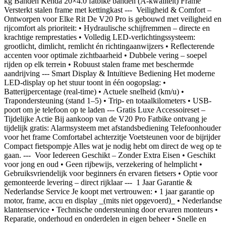
kg Banden Kenda 20×4.0 fatbike banden (A-kwaliteit) Frame
Versterkt stalen frame met kettingkast --- ️ Veiligheid & Comfort –
Ontworpen voor Elke Rit De V20 Pro is gebouwd met veiligheid en
rijcomfort als prioriteit: • Hydraulische schijfremmen – directe en
krachtige remprestaties • Volledig LED-verlichtingssysteem:
grootlicht, dimlicht, remlicht én richtingaanwijzers • Reflecterende
accenten voor optimale zichtbaarheid • Dubbele vering – soepel
rijden op elk terrein • Robuust stalen frame met beschermde
aandrijving --- Smart Display & Intuïtieve Bediening Het moderne
LED-display op het stuur toont in één oogopslag: •
Batterijpercentage (real-time) • Actuele snelheid (km/u) •
Trapondersteuning (stand 1–5) • Trip- en totaalkilometers • USB-
poort om je telefoon op te laden --- Gratis Luxe Accessoireset –
Tijdelijke Actie Bij aankoop van de V20 Pro Fatbike ontvang je
tijdelijk gratis: Alarmsysteem met afstandsbediening Telefoonhouder
voor het frame Comfortabel achterzitje Voetsteunen voor de bijrijder
Compact fietspompje Alles wat je nodig hebt om direct de weg op te
gaan. --- ‍‍ Voor Iedereen Geschikt – Zonder Extra Eisen • Geschikt
voor jong en oud • Geen rijbewijs, verzekering of helmplicht •
Gebruiksvriendelijk voor beginners én ervaren fietsers • Optie voor
gemonteerde levering – direct rijklaar --- ️ 1 Jaar Garantie &
Nederlandse Service Je koopt met vertrouwen: • 1 jaar garantie op
motor, frame, accu en display _(mits niet opgevoerd)_ • Nederlandse
klantenservice • Technische ondersteuning door ervaren monteurs •
Reparatie, onderhoud en onderdelen in eigen beheer • Snelle en