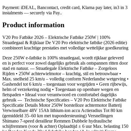
Payment: iDEAL, Bancontact, credit card, Klarna pay later, in3 in 3
instalments — securely via Pay..
Product information
V20 Pro Fatbike 2026 – Elektrische Fatbike 250W | 100%
Straatlegaal & Rijklaar De V20 Pro elektrische fatbike (2026 editie)
combineert krachtige prestaties met volledige wettelijke goedkeuring
Deze 250W e-fatbike is 100% straatlegaal, wordt rijklaar geleverd
en is perfect voor zowel dagelijks gebruik als ontspannen ritten door
stad en natuur. --- Straatlegale Elektrische Fatbike – Zorgeloos
Rijden • 250W achterwielmotor – krachtig, stil en betrouwbaar •
Max. snelheid 25 km/u – volledig conform Nederlandse wetgeving •
Gashendel tot 6 km/u – toegestaan voor wegrijden • Geen rijbewijs,
helm of verzekering nodig • Toegestaan op openbare wegen en
fietspaden • Ideaal voor verantwoord en comfortabel dagelijks
gebruik --- ️ Technische Specificaties – V20 Pro Elektrische Fatbike
Specificatie Details Motor 250W borstelloze achtermotor Batterij
Verwisselbare 48V 15Ah lithium-ion accu Actieradius Tot 80 km
(gemiddeld 35–60 km met trapondersteuning) Versnellingen
Shimano 7-speed derailleur Remmen Dubbele hydraulische
schijfremmen (voor & achter) Oplaadtijd ± 6 uur Max. belasting 150