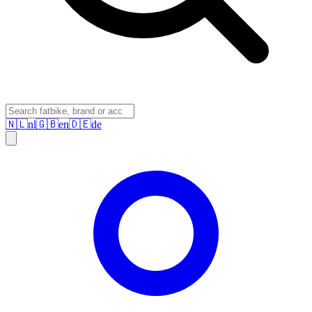
🇳🇱
nl
🇬🇧
en
🇩🇪
de