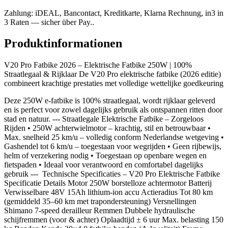
Zahlung: iDEAL, Bancontact, Kreditkarte, Klarna Rechnung, in3 in
3 Raten — sicher über Pay..
Produktinformationen
V20 Pro Fatbike 2026 – Elektrische Fatbike 250W | 100%
Straatlegaal & Rijklaar De V20 Pro elektrische fatbike (2026 editie)
combineert krachtige prestaties met volledige wettelijke goedkeuring
Deze 250W e-fatbike is 100% straatlegaal, wordt rijklaar geleverd
en is perfect voor zowel dagelijks gebruik als ontspannen ritten door
stad en natuur. --- Straatlegale Elektrische Fatbike – Zorgeloos
Rijden • 250W achterwielmotor – krachtig, stil en betrouwbaar •
Max. snelheid 25 km/u – volledig conform Nederlandse wetgeving •
Gashendel tot 6 km/u – toegestaan voor wegrijden • Geen rijbewijs,
helm of verzekering nodig • Toegestaan op openbare wegen en
fietspaden • Ideaal voor verantwoord en comfortabel dagelijks
gebruik --- ️ Technische Specificaties – V20 Pro Elektrische Fatbike
Specificatie Details Motor 250W borstelloze achtermotor Batterij
Verwisselbare 48V 15Ah lithium-ion accu Actieradius Tot 80 km
(gemiddeld 35–60 km met trapondersteuning) Versnellingen
Shimano 7-speed derailleur Remmen Dubbele hydraulische
schijfremmen (voor & achter) Oplaadtijd ± 6 uur Max. belasting 150