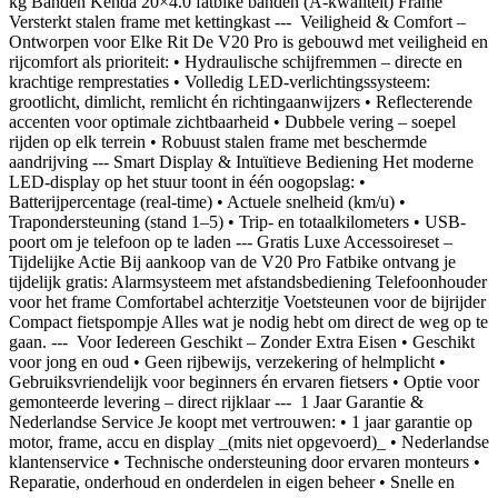
kg Banden Kenda 20×4.0 fatbike banden (A-kwaliteit) Frame
Versterkt stalen frame met kettingkast --- ️ Veiligheid & Comfort –
Ontworpen voor Elke Rit De V20 Pro is gebouwd met veiligheid en
rijcomfort als prioriteit: • Hydraulische schijfremmen – directe en
krachtige remprestaties • Volledig LED-verlichtingssysteem:
grootlicht, dimlicht, remlicht én richtingaanwijzers • Reflecterende
accenten voor optimale zichtbaarheid • Dubbele vering – soepel
rijden op elk terrein • Robuust stalen frame met beschermde
aandrijving --- Smart Display & Intuïtieve Bediening Het moderne
LED-display op het stuur toont in één oogopslag: •
Batterijpercentage (real-time) • Actuele snelheid (km/u) •
Trapondersteuning (stand 1–5) • Trip- en totaalkilometers • USB-
poort om je telefoon op te laden --- Gratis Luxe Accessoireset –
Tijdelijke Actie Bij aankoop van de V20 Pro Fatbike ontvang je
tijdelijk gratis: Alarmsysteem met afstandsbediening Telefoonhouder
voor het frame Comfortabel achterzitje Voetsteunen voor de bijrijder
Compact fietspompje Alles wat je nodig hebt om direct de weg op te
gaan. --- ‍‍ Voor Iedereen Geschikt – Zonder Extra Eisen • Geschikt
voor jong en oud • Geen rijbewijs, verzekering of helmplicht •
Gebruiksvriendelijk voor beginners én ervaren fietsers • Optie voor
gemonteerde levering – direct rijklaar --- ️ 1 Jaar Garantie &
Nederlandse Service Je koopt met vertrouwen: • 1 jaar garantie op
motor, frame, accu en display _(mits niet opgevoerd)_ • Nederlandse
klantenservice • Technische ondersteuning door ervaren monteurs •
Reparatie, onderhoud en onderdelen in eigen beheer • Snelle en