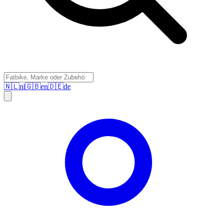
🇳🇱
nl
🇬🇧
en
🇩🇪
de