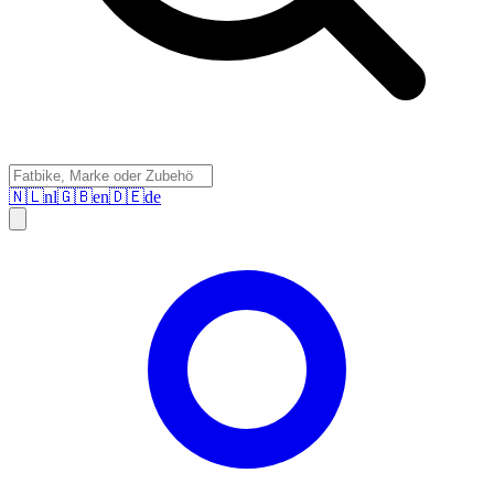
🇳🇱
nl
🇬🇧
en
🇩🇪
de