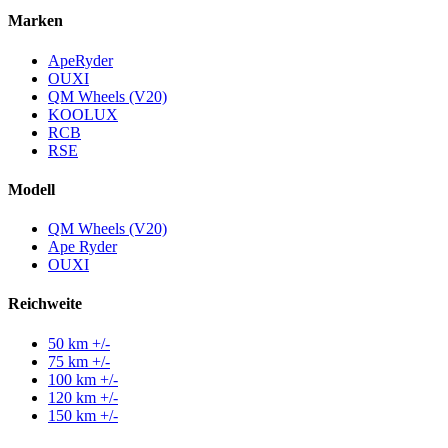
Marken
ApeRyder
OUXI
QM Wheels (V20)
KOOLUX
RCB
RSE
Modell
QM Wheels (V20)
Ape Ryder
OUXI
Reichweite
50 km +/-
75 km +/-
100 km +/-
120 km +/-
150 km +/-