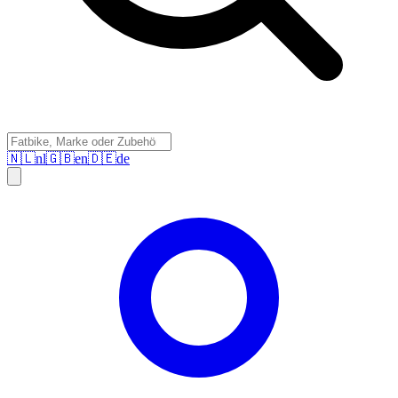
🇳🇱
nl
🇬🇧
en
🇩🇪
de