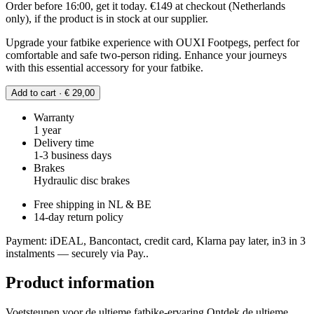
Order before 16:00, get it today. €149 at checkout (Netherlands
only), if the product is in stock at our supplier.
Upgrade your fatbike experience with OUXI Footpegs, perfect for
comfortable and safe two-person riding. Enhance your journeys
with this essential accessory for your fatbike.
Add to cart · € 29,00
Warranty
1 year
Delivery time
1-3 business days
Brakes
Hydraulic disc brakes
Free shipping in NL & BE
14-day return policy
Payment: iDEAL, Bancontact, credit card, Klarna pay later, in3 in 3
instalments — securely via Pay..
Product information
Voetsteunen voor de ultieme fatbike-ervaring Ontdek de ultieme