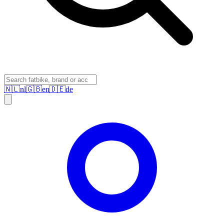
🇳🇱
nl
🇬🇧
en
🇩🇪
de