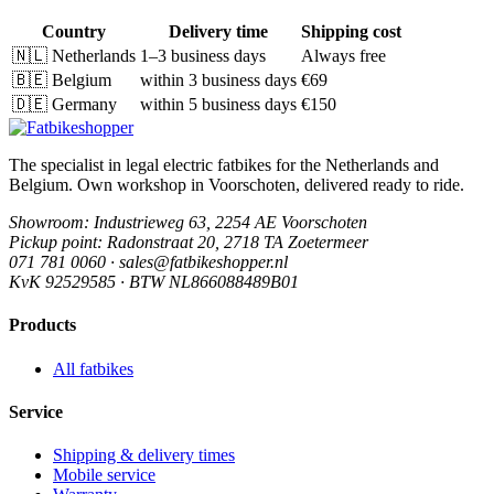
Country
Delivery time
Shipping cost
🇳🇱
Netherlands
1–3 business days
Always free
🇧🇪
Belgium
within 3 business days
€69
🇩🇪
Germany
within 5 business days
€150
The specialist in legal electric fatbikes for the Netherlands and
Belgium. Own workshop in Voorschoten, delivered ready to ride.
Showroom
: Industrieweg 63, 2254 AE Voorschoten
Pickup point
: Radonstraat 20, 2718 TA Zoetermeer
071 781 0060 · sales@fatbikeshopper.nl
KvK 92529585 · BTW NL866088489B01
Products
All fatbikes
Service
Shipping & delivery times
Mobile service