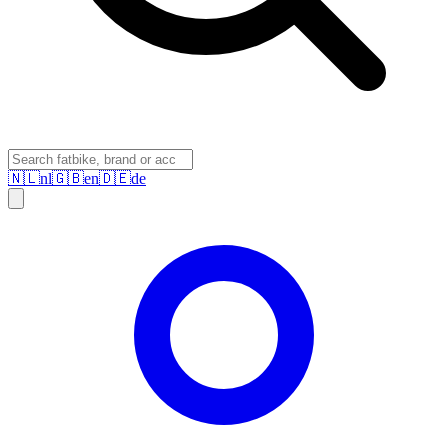
🇳🇱
nl
🇬🇧
en
🇩🇪
de