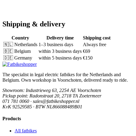
Shipping & delivery
Country
Delivery time
Shipping cost
🇳🇱
Netherlands
1–3 business days
Always free
🇧🇪
Belgium
within 3 business days
€69
🇩🇪
Germany
within 5 business days
€150
The specialist in legal electric fatbikes for the Netherlands and
Belgium. Own workshop in Voorschoten, delivered ready to ride.
Showroom
: Industrieweg 63, 2254 AE Voorschoten
Pickup point
: Radonstraat 20, 2718 TA Zoetermeer
071 781 0060 · sales@fatbikeshopper.nl
KvK 92529585 · BTW NL866088489B01
Products
All fatbikes