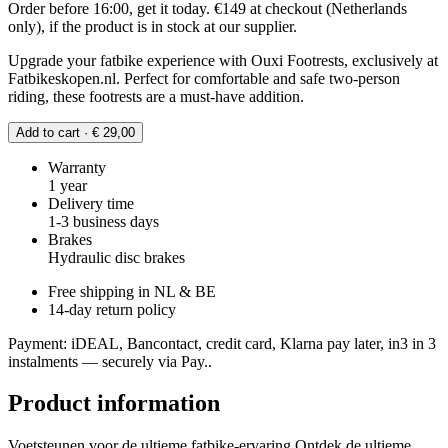
Order before 16:00, get it today. €149 at checkout (Netherlands
only), if the product is in stock at our supplier.
Upgrade your fatbike experience with Ouxi Footrests, exclusively at
Fatbikeskopen.nl. Perfect for comfortable and safe two-person
riding, these footrests are a must-have addition.
Add to cart · € 29,00
Warranty
1 year
Delivery time
1-3 business days
Brakes
Hydraulic disc brakes
Free shipping in NL & BE
14-day return policy
Payment: iDEAL, Bancontact, credit card, Klarna pay later, in3 in 3
instalments — securely via Pay..
Product information
Voetsteunen voor de ultieme fatbike-ervaring Ontdek de ultieme