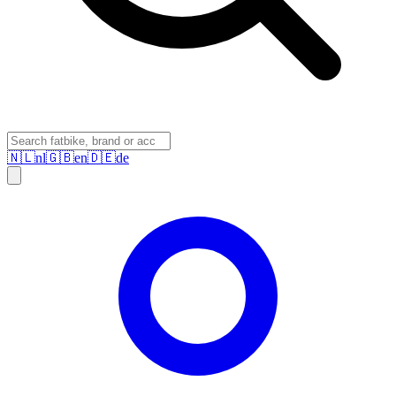
🇳🇱
nl
🇬🇧
en
🇩🇪
de