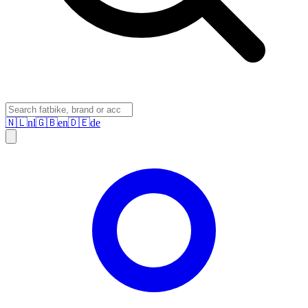
🇳🇱
nl
🇬🇧
en
🇩🇪
de