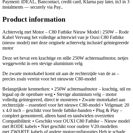
Payment: iDEAL, Bancontact, credit card, Klarna pay later, in3 in 3
instalments — securely via Pay..
Product information
Achtervelg met Motor – C80 Fatbike Nieuw Model | 250W – Rode
Kabel Vervang het volledige achterwiel van je Ouxi C80 Fatbike
(nieuw model) met deze originele achtervelg inclusief geïntegreerde
motor
Deze set bevat een krachtige en stille 250W achternaafmotor, netjes
weggewerkt in een stevige aluminium velg
De zwarte motorkabel komt uit aan de rechterzijde van de as –
precies zoals vereist voor het nieuwste C80-model
Belangrijkste kenmerken: • 250W achternaafmotor – krachtig, stil en
legaal op de openbare weg • Stevige aluminium velg – motor
volledig geïntegreerd, direct te monteren • Zwarte motorkabel aan
rechterzijde – essentieel voor het nieuwe C80-model • Velgmaat: 20
x 4.0 inch – geschikt voor brede fatbike-banden • Plug & Play –
compleet gemonteerd, alleen band en tandwielen overzetten
Compatibiliteit: • Geschikt voor OUXI C80 Fatbike – Nieuw model
met RODE kabels • Niet geschikt voor oudere V20-modellen
met ZWARTE kabels of andere motorconfiguraties Heb je schade