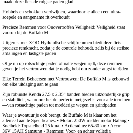
maakt deze fiets de ruigste paden glad
Hobbels en schokken verdwijnen, waardoor je alleen een ultra-
soepele en aangename rit overhoudt
Precieze Remmen voor Onovertroffen Veiligheid: Veiligheid staat
voorop bij de Buffalo M
Uitgerust met XOD Hydraulische schijfremmen biedt deze fiets
precieze remkracht, zodat je de controle behoudt, zelfs bij de steilste
afdalingen en lastigste paden
Of je nu op rotsachtige paden of natte wegen rijdt, deze remmen
geven je het vertrouwen dat je nodig hebt om zonder angst te rijden
Elke Terrein Beheersen met Vertrouwen: De Buffalo M is gebouwd
om elke uitdaging aan te gaan
Zijn robuuste Kenda 27.5 x 2.35” banden bieden uitzonderlijke grip
en stabiliteit, waardoor het de perfecte metgezel is voor alle terreinen
—van rotsachtige paden tot modderige wegen en grindpaden
Waar je avontuur je ook brengt, de Buffalo M is klaar om het
allemaal aan te Specificaties: • Motor: 250W middenmotor Bafang •
Snelheid: Topsnelheid 25 km/u • Actieradius: 65-80 km • Accu:
36V 15AH Samsung • Remmen: Voor- en achter volledig