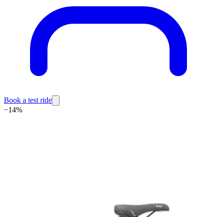
Book a test ride
−
14
%