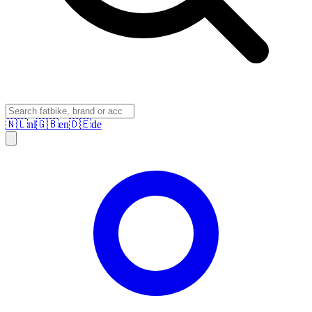
🇳🇱
nl
🇬🇧
en
🇩🇪
de