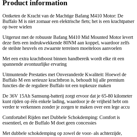
Product information
Ontketen de Kracht van de Machtige Bafang M410 Motor: De
Buffalo M is niet zomaar een elektrische fiets; het is een krachtpatser
op twee wielen
Uitgerust met de robuuste Bafang M410 Mid Mounted Motor levert
deze fiets een indrukwekkende 80NM aan koppel, waardoor zelfs
de steilste heuvels en zwaarste terreinen moeiteloos aanvoelen
Met een extra krachtboost binnen handbereik wordt elke rit een
spannende avontuurlijke ervaring
Uitmuntende Prestaties met Onveranderde Kwaliteit: Hoewel de
Buffalo M een serieuze krachtbron is, behoudt hij alle premium
functies die de reguliere Buffalo tot een topkeuze maken
De 36V 15Ah Samsung-batterij zorgt ervoor dat je 65-80 kilometer
kunt rijden op één enkele lading, waardoor je de vrijheid hebt om
verder te verkennen zonder je zorgen te maken over een lege accu
Comfortabel Rijden met Dubbele Schokdemping: Comfort is
essentieel, en de Buffalo M doet geen concessies
Met dubbele schokdemping op zowel de voor- als achterzijde,