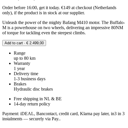
Order before 16:00, get it today. €149 at checkout (Netherlands
only), if the product is in stock at our supplier.
Unleash the power of the mighty Bafang M410 motor. The Buffalo-
M is a powerhouse on two wheels, delivering an impressive 80NM
of torque for tackling even the steepest climbs.
Add to cart · € 2.499,00
Range
up to 80 km
Warranty
1 year
Delivery time
1-3 business days
Brakes
Hydraulic disc brakes
Free shipping in NL & BE
14-day return policy
Payment: iDEAL, Bancontact, credit card, Klarna pay later, in3 in 3
instalments — securely via Pay..