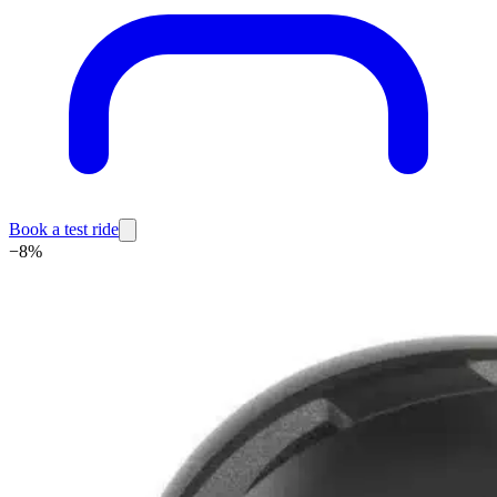
Book a test ride
−
8
%