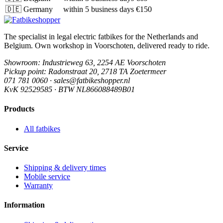
🇩🇪
Germany
within 5 business days
€150
The specialist in legal electric fatbikes for the Netherlands and
Belgium. Own workshop in Voorschoten, delivered ready to ride.
Showroom
: Industrieweg 63, 2254 AE Voorschoten
Pickup point
: Radonstraat 20, 2718 TA Zoetermeer
071 781 0060 · sales@fatbikeshopper.nl
KvK 92529585 · BTW NL866088489B01
Products
All fatbikes
Service
Shipping & delivery times
Mobile service
Warranty
Information