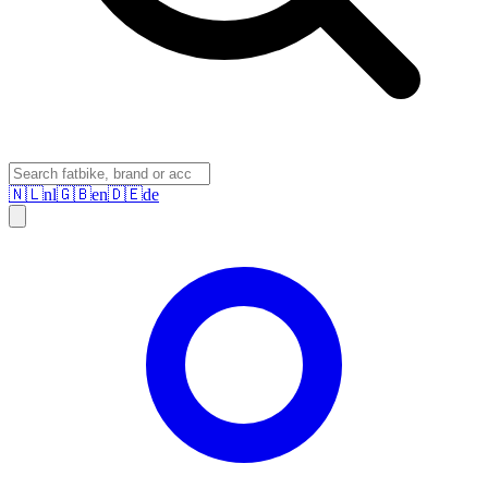
🇳🇱
nl
🇬🇧
en
🇩🇪
de