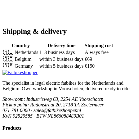
Shipping & delivery
Country
Delivery time
Shipping cost
🇳🇱
Netherlands
1–3 business days
Always free
🇧🇪
Belgium
within 3 business days
€69
🇩🇪
Germany
within 5 business days
€150
The specialist in legal electric fatbikes for the Netherlands and
Belgium. Own workshop in Voorschoten, delivered ready to ride.
Showroom
: Industrieweg 63, 2254 AE Voorschoten
Pickup point
: Radonstraat 20, 2718 TA Zoetermeer
071 781 0060 · sales@fatbikeshopper.nl
KvK 92529585 · BTW NL866088489B01
Products