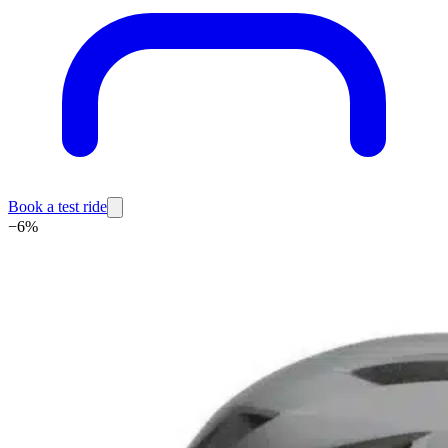
Book a test ride
−
6
%