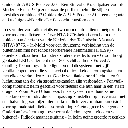
Ontdek de ABUS Pedelec 2.0 – Een Stijlvolle Krachtpatser voor de
Moderne Fietser! Op zoek naar de perfecte helm die stijl en
prestaties combineert? Ontdek de ABUS Pedelec 2.0 – een elegante
en krachtige e-bike die elke fietstocht transformeert
Lees verder voor alle details en waarom dit de ultieme metgezel is
voor moderne fietsers. • Deze NTA 8776-helm is een helm die
voldoet aan de eisen van de Nederlandse Technische Afspraak
(NTA) 8776. • In-Mold voor een duurzame verbinding van de
buitenhelm met het schokabsorberende helmmateriaal (ESP) •
Goede zichtbaarheid door sterk stralende reflectoren • Groot, hoog
geplaatst LED achterlicht met 180° zichtbaarheit • Forced Air
Cooling Technology – intelligent ventilatiesysteem met vijf
ventilatieopeningen die via speciaal ontwikkelde stromingskanalen
met elkaar verbonden zijn • Goede ventilatie door 4 lucht in en 9
luchtuitgangen die via stromingskanalen zijn verbonden • Ponytail-
compatibiliteit: helm geschikt voor fietsers die hun haar in een staart
dragen • Zoom Ace Urban: exact instelsysteem met handzame
instelknop voor individuele aanpassing • Instellen op juiste maat met
een halve ring van bijzonder sterke en licht vervormbare kunststof
voor optimale stabiliteit en vormsluiting • Geïntegreerd vliegennet •
Onderkantbescherming: beschermt de helm tegen invloeden van
buitenaf • Fidlock magneetsluiting • In helm geïntegreerde regenkap