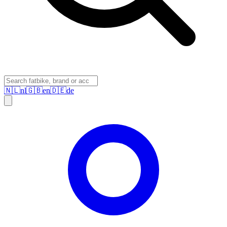
🇳🇱
nl
🇬🇧
en
🇩🇪
de