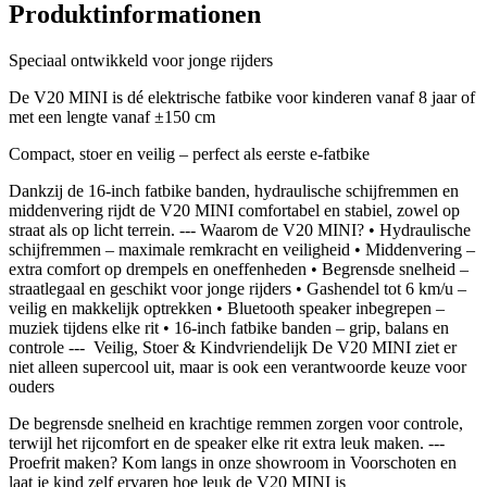
Produktinformationen
Speciaal ontwikkeld voor jonge rijders
De V20 MINI is dé elektrische fatbike voor kinderen vanaf 8 jaar of
met een lengte vanaf ±150 cm
Compact, stoer en veilig – perfect als eerste e-fatbike
Dankzij de 16-inch fatbike banden, hydraulische schijfremmen en
middenvering rijdt de V20 MINI comfortabel en stabiel, zowel op
straat als op licht terrein. --- Waarom de V20 MINI? • Hydraulische
schijfremmen – maximale remkracht en veiligheid • Middenvering –
extra comfort op drempels en oneffenheden • Begrensde snelheid –
straatlegaal en geschikt voor jonge rijders • Gashendel tot 6 km/u –
veilig en makkelijk optrekken • Bluetooth speaker inbegrepen –
muziek tijdens elke rit • 16-inch fatbike banden – grip, balans en
controle --- ️ Veilig, Stoer & Kindvriendelijk De V20 MINI ziet er
niet alleen supercool uit, maar is ook een verantwoorde keuze voor
ouders
De begrensde snelheid en krachtige remmen zorgen voor controle,
terwijl het rijcomfort en de speaker elke rit extra leuk maken. ---
Proefrit maken? Kom langs in onze showroom in Voorschoten en
laat je kind zelf ervaren hoe leuk de V20 MINI is