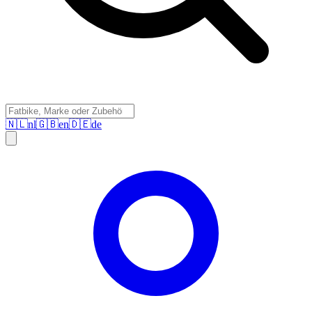
🇳🇱
nl
🇬🇧
en
🇩🇪
de