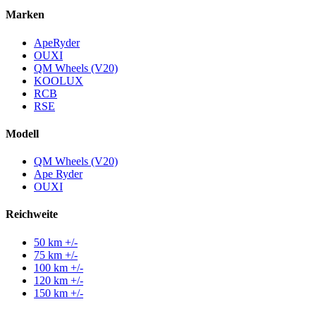
Marken
ApeRyder
OUXI
QM Wheels (V20)
KOOLUX
RCB
RSE
Modell
QM Wheels (V20)
Ape Ryder
OUXI
Reichweite
50 km +/-
75 km +/-
100 km +/-
120 km +/-
150 km +/-