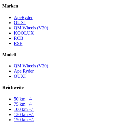
Marken
ApeRyder
OUXI
QM Wheels (V20)
KOOLUX
RCB
RSE
Modell
QM Wheels (V20)
Ape Ryder
OUXI
Reichweite
50 km +/-
75 km +/-
100 km +/-
120 km +/-
150 km +/-