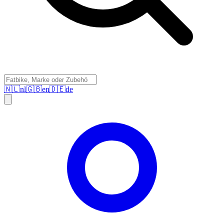
🇳🇱
nl
🇬🇧
en
🇩🇪
de