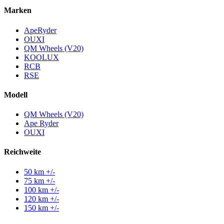
Marken
ApeRyder
OUXI
QM Wheels (V20)
KOOLUX
RCB
RSE
Modell
QM Wheels (V20)
Ape Ryder
OUXI
Reichweite
50 km +/-
75 km +/-
100 km +/-
120 km +/-
150 km +/-