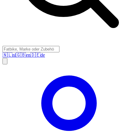
🇳🇱
nl
🇬🇧
en
🇩🇪
de