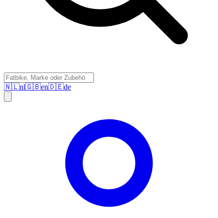
🇳🇱
nl
🇬🇧
en
🇩🇪
de