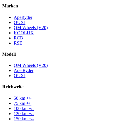
Marken
ApeRyder
OUXI
QM Wheels (V20)
KOOLUX
RCB
RSE
Modell
QM Wheels (V20)
Ape Ryder
OUXI
Reichweite
50 km +/-
75 km +/-
100 km +/-
120 km +/-
150 km +/-