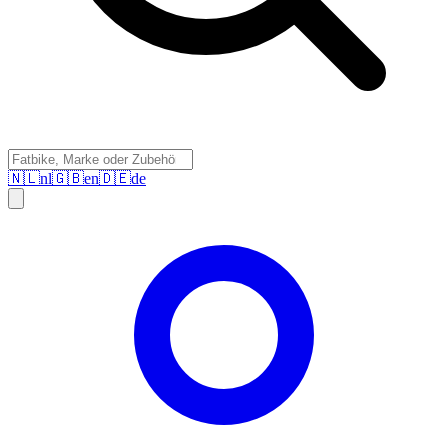
🇳🇱
nl
🇬🇧
en
🇩🇪
de