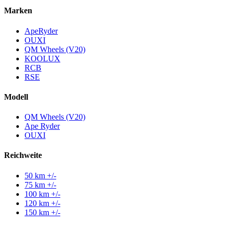
Marken
ApeRyder
OUXI
QM Wheels (V20)
KOOLUX
RCB
RSE
Modell
QM Wheels (V20)
Ape Ryder
OUXI
Reichweite
50 km +/-
75 km +/-
100 km +/-
120 km +/-
150 km +/-