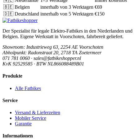
🇳🇱
Niederlande
1–3 Werktage
Immer kostenlos
🇧🇪
Belgien
innerhalb von 3 Werktagen
€69
🇩🇪
Deutschland
innerhalb von 5 Werktagen
€150
Der Spezialist für legale Elektro-Fatbikes in den Niederlanden und
Belgien. Eigene Werkstatt in Voorschoten, fahrbereit geliefert.
Showroom
: Industrieweg 63, 2254 AE Voorschoten
Abholpunkt
: Radonstraat 20, 2718 TA Zoetermeer
071 781 0060 · sales@fatbikeshopper.nl
KvK 92529585 · BTW NL866088489B01
Produkte
Alle Fatbikes
Service
Versand & Lieferzeiten
Mobiler Service
Garantie
Informationen