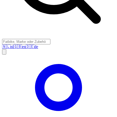
🇳🇱
nl
🇬🇧
en
🇩🇪
de