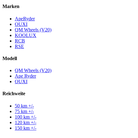
Marken
ApeRyder
OUXI
QM Wheels (V20)
KOOLUX
RCB
RSE
Modell
QM Wheels (V20)
Ape Ryder
OUXI
Reichweite
50 km +/-
75 km +/-
100 km +/-
120 km +/-
150 km +/-