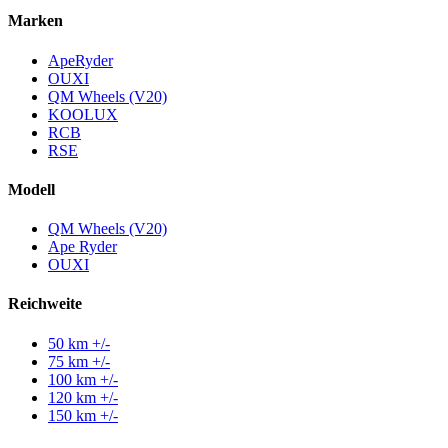
Marken
ApeRyder
OUXI
QM Wheels (V20)
KOOLUX
RCB
RSE
Modell
QM Wheels (V20)
Ape Ryder
OUXI
Reichweite
50 km +/-
75 km +/-
100 km +/-
120 km +/-
150 km +/-