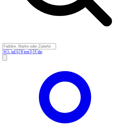
🇳🇱
nl
🇬🇧
en
🇩🇪
de