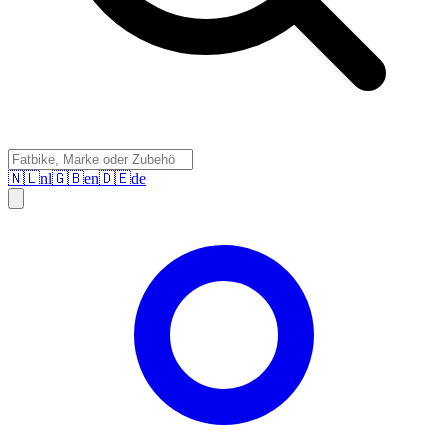
🇳🇱
nl
🇬🇧
en
🇩🇪
de