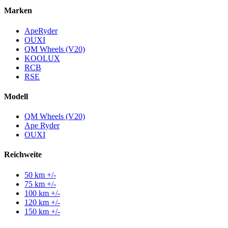
Marken
ApeRyder
OUXI
QM Wheels (V20)
KOOLUX
RCB
RSE
Modell
QM Wheels (V20)
Ape Ryder
OUXI
Reichweite
50 km +/-
75 km +/-
100 km +/-
120 km +/-
150 km +/-