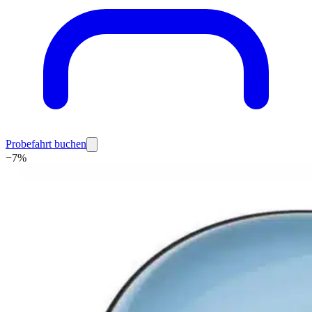
Probefahrt buchen
−
7
%