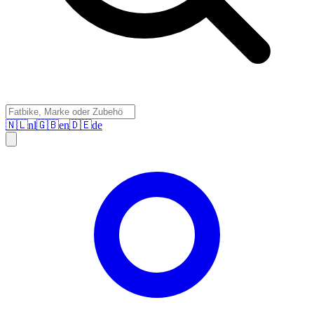
🇳🇱
nl
🇬🇧
en
🇩🇪
de