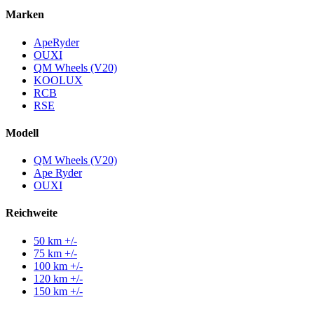
Marken
ApeRyder
OUXI
QM Wheels (V20)
KOOLUX
RCB
RSE
Modell
QM Wheels (V20)
Ape Ryder
OUXI
Reichweite
50 km +/-
75 km +/-
100 km +/-
120 km +/-
150 km +/-